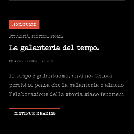
RIEVOCAZIONE.
FEATURED
CAT
ATTUALITÀ
,
POLITICA
,
STORIA
LINKS
La galanteria del tempo.
POSTED
25 APRILE 2023
ADMIN
ON
Il tempo è galantuomo, anzi no. Chissà
perché si pensa che la galanteria o almeno
l’elaborazione della storia siano fenomeni
LA
CONTINUE READING
GALANTERIA
DEL
TEMPO.