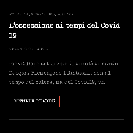
CAT
ATTUALITÀ
,
GIORNALISMO
,
POLITICA
LINKS
L’ossessione ai tempi del Covid
19
POSTED
6 MARZO 2020
ADMIN
ON
Piove! Dopo settimane di siccità si rivede
l’acqua. Riemergono i fantasmi, non al
tempo del colera, ma del Covid19, un
L’OSSESSIONE
CONTINUE READING
AI
TEMPI
DEL
COVID
19