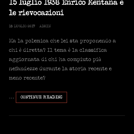
FORTE.
15 luglio 1938 Enrico Mentana e
le rievocazioni
POSTED
15 LUGLIO 2017
ADMIN
ON
Ma la polemica che lei sta proponendo a
chi è diretta? Il tema è la classifica
aggiornata di chi ha compiuto più
nefandezze durante la storia recente e
meno recente?
…
15
CONTINUE READING
LUGLIO
1938
ENRICO
MENTANA
E