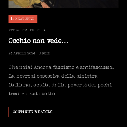
FEATURED
CAT
ATTUALITÀ
,
POLITICA
LINKS
Occhio non vede…
POSTED
24 APRILE 2024
ADMIN
ON
Che noia! Ancora fascismo e antifascismo.
La nevrosi ossessiva della sinistra
italiana, acuita dalla povertà dei pochi
temi rimasti sotto
OCCHIO
CONTINUE READING
NON
VEDE…