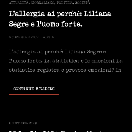
CAT
ATTUALITÀ
,
GIORNALISMO
,
POLITICA
,
SOCIETÀ
LINKS
L’allergia ai perché: Liliana
Segre e l’uomo forte.
POSTED
6 DICEMBRE 2019
ADMIN
ON
L’allergia ai perché: Liliana Segre e
l’uomo forte. La statistica e le emozioni La
statistica registra o provoca emozioni? In
L’ALLERGIA
CONTINUE READING
AI
PERCHÉ:
LILIANA
SEGRE
E
CAT
UNCATEGORIZED
L’UOMO
LINKS