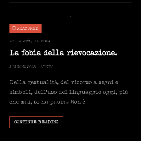
FEATURED
CAT
ATTUALITÀ
,
POLITICA
LINKS
La fobia della rievocazione.
POSTED
5 GIUGNO 2023
ADMIN
ON
Della gestualità, del ricorso a segni e
simboli, dell’uso del linguaggio oggi, più
che mai, si ha paura. Non è
LA
CONTINUE READING
FOBIA
DELLA