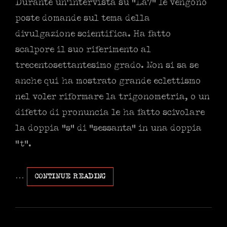
Durante un’intervista su “La7” le vengono
poste domande sul tema della
divulgazione scientifica. Ha fatto
scalpore il suo riferimento al
trecentosettantesimo grado. Non si sa se
anche qui ha mostrato grande eclettismo
nel voler riformare la trigonometria, o un
difetto di pronuncia le ha fatto scivolare
la doppia “s” di “sessanta” in una doppia
“t”.
…
LA
CONTINUE READING
FORZA
DELL’IGNORANZA:
UN
NUOVO