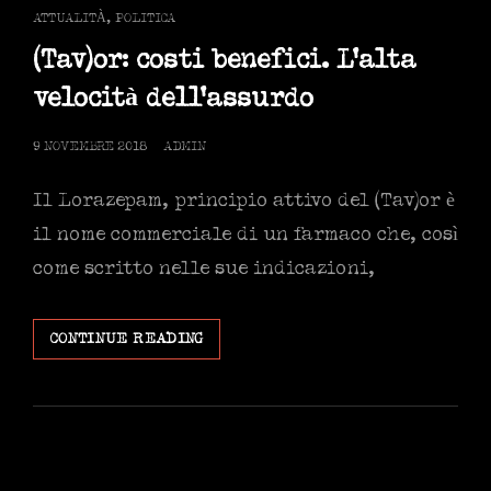
GIOCO
CAT
ATTUALITÀ
,
POLITICA
POLITICO
LINKS
(Tav)or: costi benefici. L’alta
velocità dell’assurdo
POSTED
9 NOVEMBRE 2018
ADMIN
ON
Il Lorazepam, principio attivo del (Tav)or è
il nome commerciale di un farmaco che, così
come scritto nelle sue indicazioni,
(TAV)OR:
CONTINUE READING
COSTI
BENEFICI.
L’ALTA
VELOCITÀ
DELL’ASSURDO