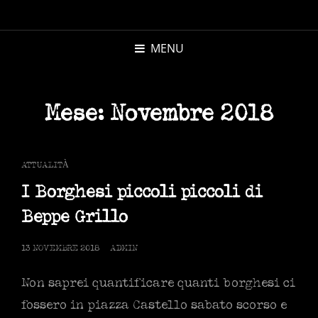
MICHELE
MORANDI
MENU
AUTORE
Mese:
Novembre 2018
CAT
ATTUALITÀ
LINKS
I Borghesi piccoli piccoli di
Beppe Grillo
POSTED
13 NOVEMBRE 2018
ADMIN
ON
Non saprei quantificare quanti borghesi ci
fossero in piazza Castello sabato scorso e