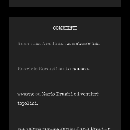
COMMENTI
Anna Lisa Aiello
su
La metamorfosi
Maurizio Morandi
su
La nausea.
wwayne
su
Mario Draghi e i ventitré
topolini.
michelemorandiautore
su
Mario Draghi e