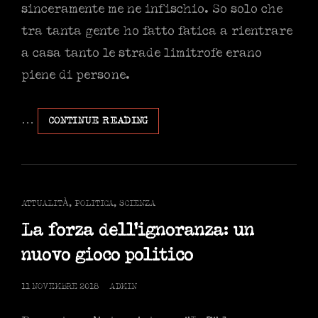
sinceramente me ne infischio. So solo che
tra tanta gente ho fatto fatica a rientrare
a casa tanto le strade limitrofe erano
piene di persone.
…
I
CONTINUE READING
BORGHESI
PICCOLI
PICCOLI
DI
BEPPE
CAT
ATTUALITÀ
,
POLITICA
,
SCIENZA
GRILLO
LINKS
La forza dell’ignoranza: un
nuovo gioco politico
POSTED
11 NOVEMBRE 2018
ADMIN
ON