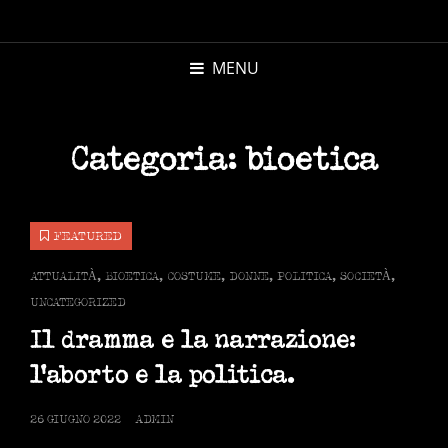
MICHELE
MORANDI
MENU
AUTORE
Categoria:
bioetica
FEATURED
CAT
ATTUALITÀ
,
BIOETICA
,
COSTUME
,
DONNE
,
POLITICA
,
SOCIETÀ
,
LINKS
UNCATEGORIZED
Il dramma e la narrazione:
l’aborto e la politica.
POSTED
26 GIUGNO 2022
ADMIN
ON