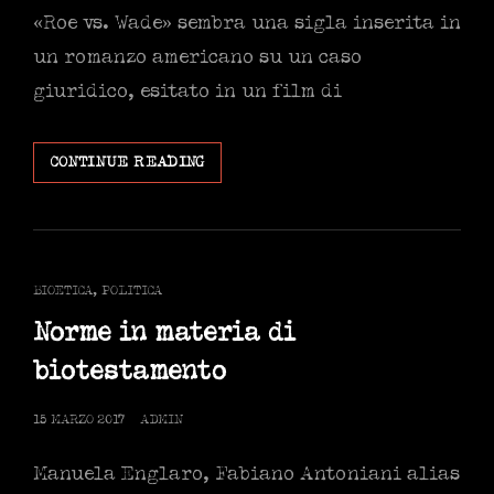
«Roe vs. Wade» sembra una sigla inserita in
un romanzo americano su un caso
giuridico, esitato in un film di
IL
CONTINUE READING
DRAMMA
E
LA
NARRAZIONE:
L’ABORTO
CAT
BIOETICA
,
POLITICA
E
LINKS
LA
Norme in materia di
POLITICA.
biotestamento
POSTED
15 MARZO 2017
ADMIN
ON
Manuela Englaro, Fabiano Antoniani alias