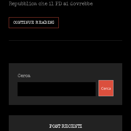
Repubblica che il PD si dovrebbe
PROGRAMMI
CONTINUE READING
TV
DI
EVASIONE
E
LA
RETORICA
DELL’INDIGNAZIONE
Cerca
Cerca
POST RECENTI