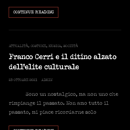
FREDDY
CONTINUE READING
MERCURY
ASTERISCATO
CAT
ATTUALITÀ
,
COSTUME
,
MUSICA
,
SOCIETÀ
LINKS
Franco Cerri e il ditino alzato
dell’elite culturale
POSTED
23 OTTOBRE 2021
ADMIN
ON
Sono un nostalgico, ma non uno che
rimpiange il passato. Non amo tutto il
passato, mi piace ricordarne solo