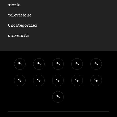
storia
televisione
Uncategorized
università