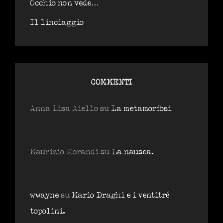
Occhio non vede…
Il linciaggio
COMMENTI
Anna Lisa Aiello
su
La metamorfosi
Maurizio Morandi
su
La nausea.
wwayne
su
Mario Draghi e i ventitré
topolini.