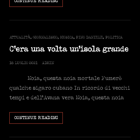
FRANCO
CONTINUE READING
CERRI
E
IL
DITINO
ALZATO
CAT
ATTUALITÀ
,
GIORNALISMO
,
MUSICA
,
PINO DANIELE
,
POLITICA
DELL’ELITE
LINKS
CULTURALE
C’era una volta un’isola grande
POSTED
18 LUGLIO 2021
ADMIN
ON
Noia, questa noia mortale Fumerò
qualche sigaro cubano In ricordo di vecchi
tempi e dell’Avana vera Noia, questa noia
C’ERA
CONTINUE READING
UNA
VOLTA
UN’ISOLA