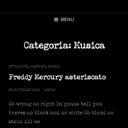
MICHELE
MORANDI
MENU
AUTORE
Categoria:
Musica
CAT
ATTUALITÀ
,
COSTUME
,
MUSICA
LINKS
Freddy Mercury asteriscato
POSTED
27 NOVEMBRE 2021
ADMIN
ON
No wrong no right Im gonna tell you
theres no black and no white No blood no
stain All we