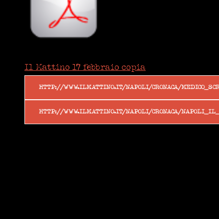
Il Mattino 17 febbraio copia
HTTP://WWW.ILMATTINO.IT/NAPOLI/CRONACA/MEDICO_SC
HTTP://WWW.ILMATTINO.IT/NAPOLI/CRONACA/NAPOLI_I