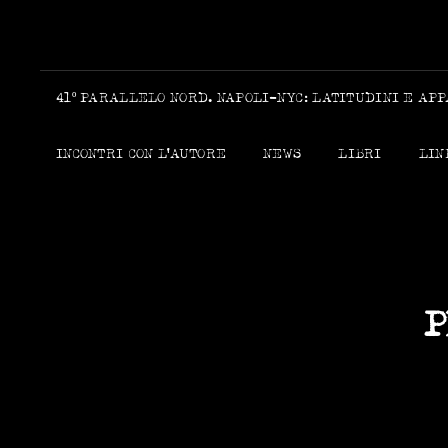
41º PARALLELO NORD. NAPOLI-NYC: LATITUDINI E AP
INCONTRI CON L’AUTORE
NEWS
LIBRI
LIN
P