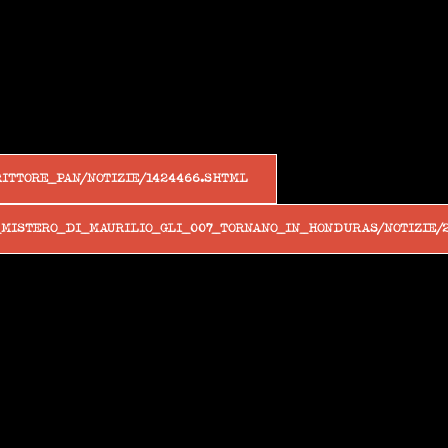
RITTORE_PAN/NOTIZIE/1424466.SHTML
L_MISTERO_DI_MAURILIO_GLI_007_TORNANO_IN_HONDURAS/NOTIZIE/