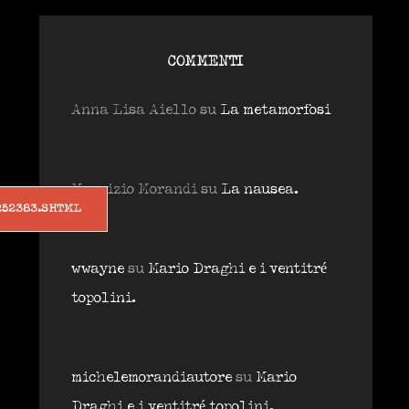
COMMENTI
Anna Lisa Aiello
su
La metamorfosi
Maurizio Morandi
su
La nausea.
252383.SHTML
wwayne
su
Mario Draghi e i ventitré
topolini.
michelemorandiautore
su
Mario
Draghi e i ventitré topolini.