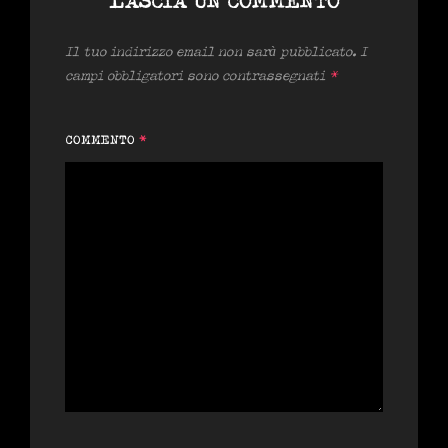
LASCIA UN COMMENTO
Il tuo indirizzo email non sarà pubblicato.
I
campi obbligatori sono contrassegnati
*
COMMENTO
*