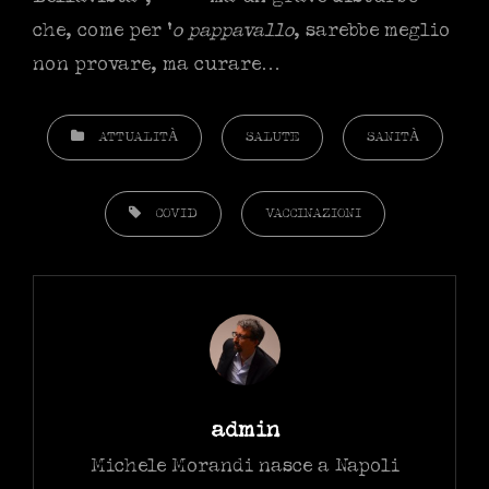
che, come per ‘
o pappavallo
, sarebbe meglio
non provare, ma curare…
CATEGORIES
ATTUALITÀ
SALUTE
SANITÀ
TAGS,
COVID
VACCINAZIONI
Author:
admin
Michele Morandi nasce a Napoli