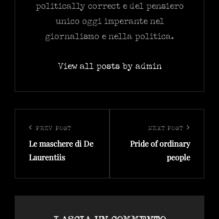
politically correct e del pensiero
unico oggi imperante nel
giornalismo e nella politica.
View all posts by admin
Navigazione
articoli
PREV POST
NEXT POST
Previous
Next
Le maschere di De
Pride of ordinary
Post
Post
Laurentiis
people