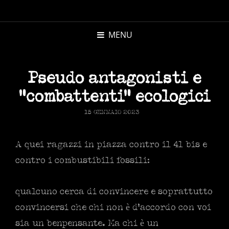
MICHELE
MORANDI
MENU
AUTORE
Pseudo antagonisti e
“combattenti” ecologici
POSTED
15 GENNAIO 2023
ON
A quei ragazzi in piazza contro il 41 bis e
contro i combustibili fossili:
qualcuno cerca di convincere e soprattutto
convincersi che chi non è d’accordo con voi
sia un benpensante. Ma chi è un