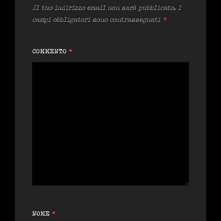
Il tuo indirizzo email non sarà pubblicato.
I
campi obbligatori sono contrassegnati
*
COMMENTO
*
NOME
*