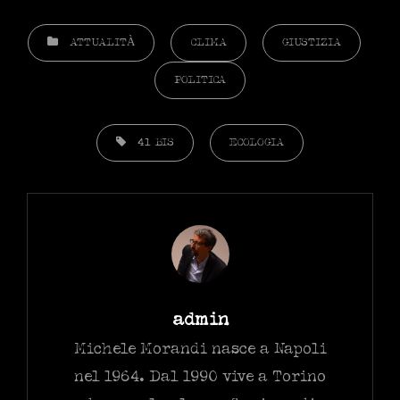
CATEGORIES
ATTUALITÀ
CLIMA
GIUSTIZIA
POLITICA
TAGS,
41 BIS
ECOLOGIA
Author:
admin
Michele Morandi nasce a Napoli
nel 1964. Dal 1990 vive a Torino