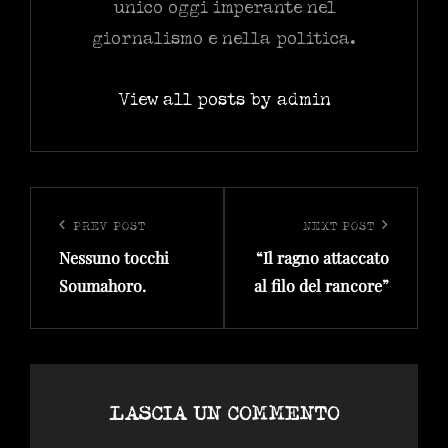
unico oggi imperante nel
giornalismo e nella politica.
View all posts by admin
Navigazione
articoli
PREV POST
NEXT POST
Previous
Next
Nessuno tocchi
“Il ragno attaccato
Post
Post
Soumahoro.
al filo del rancore”
LASCIA UN COMMENTO