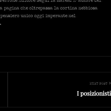
Perrone Editore Segui la marea. E’ autore del
na pagina che oltrepassa la cortina nebbiosa
l pensiero unico oggi imperante nel
.
NEXT POST
Next
I posizionisti
Post