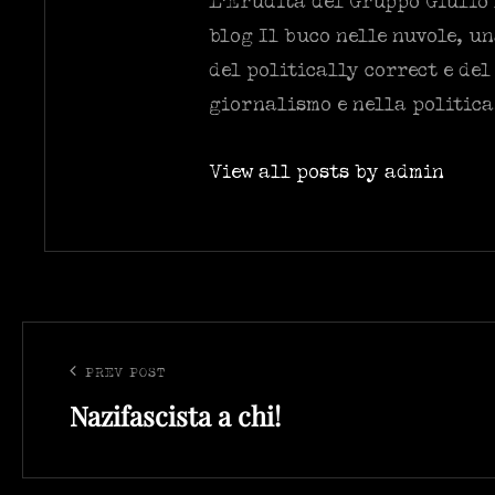
L’Erudita del Gruppo Giulio 
blog Il buco nelle nuvole, u
del politically correct e de
giornalismo e nella politica
View all posts by admin
Navigazione
articoli
PREV POST
Previous
Nazifascista a chi!
Post