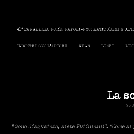
41º PARALLELO NORD. NAPOLI-NYC: LATITUDINI E AP
INCONTRI CON L’AUTORE
NEWS
LIBRI
LIN
La s
POS
25 
ON
“
Sono disgustato, siete Putiniani!”. “Come si 