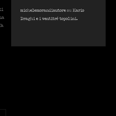
ti
michelemorandiautore
su
Mario
na
Draghi e i ventitré topolini.
fa