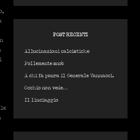
o,
a
POST RECENTI
in
a
Allucinazioni calcistiche
i
Follemente snob
A chi fa paura il Generale Vannacci.
Occhio non vede…
Il linciaggio
lle
a