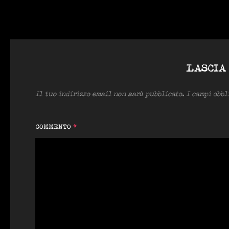
LASCIA
Il tuo indirizzo email non sarà pubblicato.
I campi obb
COMMENTO
*