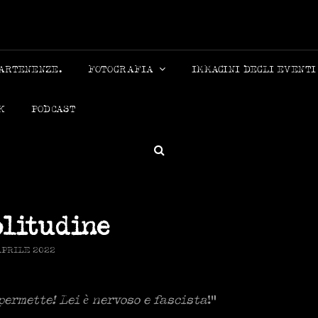
MICHELE
PARTENENZE.
FOTOGRAFIA
IMMAGINI DEGLI EVENTI
K
PODCAST
SEARCH
olitudine
TED
APRILE 2022
permette! Lei è nervoso e fascista
!”