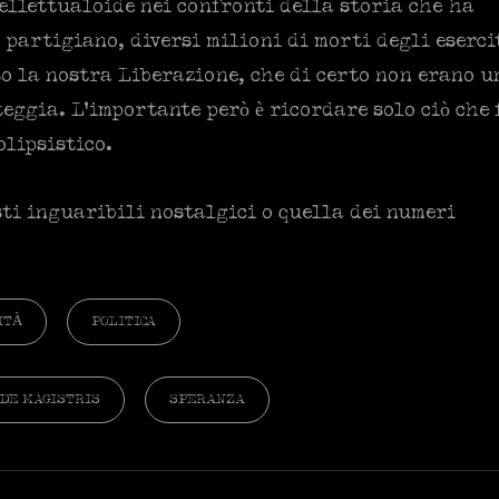
ellettualoide nei confronti della storia che ha
o partigiano, diversi milioni di morti degli eserci
so la nostra Liberazione, che di certo non erano u
ggia. L’importante però è ricordare solo ciò che 
lipsistico.
esti inguaribili nostalgici o quella dei numeri
ITÀ
POLITICA
DE MAGISTRIS
SPERANZA