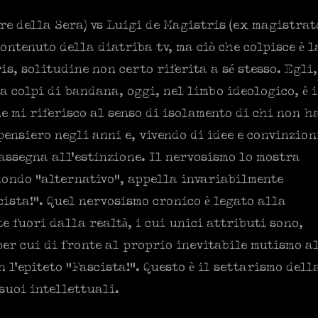
re della Sera) vs Luigi de Magistris (ex magistrat
ntenuto della diatriba tv, ma ciò che colpisce è l
s, solitudine non certo riferita a sé stesso. Egli,
a colpi di bandana, oggi, nel limbo ideologico, è 
e mi riferisco al senso di isolamento di chi non h
pensiero negli anni e, vivendo di idee e convinzion
rassegna all’estinzione. Il nervosismo lo mostra
mondo “alternativo”, appella invariabilmente
ista!”. Quel nervosismo cronico è legato alla
e fuori dalla realtà, i cui unici attributi sono,
per cui di fronte al proprio inevitabile mutismo a
 l’epiteto “Fascista!”. Questo è il settarismo dell
suoi intellettuali.