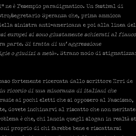
” ne è l’esempio paradigmatico. Un festival di
nistro/segretario Speranza che, prima ammicca
 della sinistra anti-americana e poi alla linea de
esi europei si sono giustamente schierati al fianco
tra parte. Si tratta di un’ aggressione
igie o giudizi a metà».
Strano modo di stigmatizza
 caso fortemente ricercata dallo scrittore Erri de
 in ricordo di una minoranza di italiani che
grazie ai pochi eletti che si opposero al Fascismo,
te, dovete inchinarvi al riscatto che non meritate
oblema è che, chi lancia quegli slogan in realtà s
oni proprio di chi farebbe bene e riscattarsi