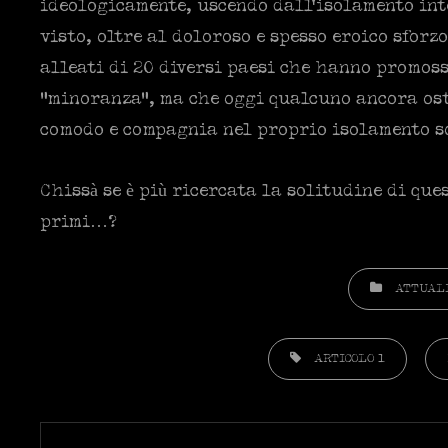
ideologicamente, uscendo dall’isolamento int
visto, oltre al doloroso e spesso eroico sforz
alleati di 20 diversi paesi che hanno promos
“minoranza”, ma che oggi qualcuno ancora oste
comodo e compagnia nel proprio isolamento so
Chissà se è più ricercata la solitudine di qu
primi…?
CATEGORIES
ATTUAL
TAGS,
ARTICOLO 1