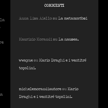
COMMENTI
Anna Lisa Aiello
su
La metamorfosi
lla
Maurizio Morandi
su
La nausea.
re
wwayne
su
Mario Draghi e i ventitré
topolini.
michelemorandiautore
su
Mario
ta
Draghi e i ventitré topolini.