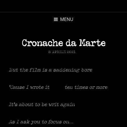
MICHELE
MORANDI
MENU
AUTORE
Cronache da Marte
POSTED
8 APRILE 2021
ON
But the film is a saddening bore
‘Cause I wrote it ten times or more
It’s about to be writ again
As I ask you to focus on…