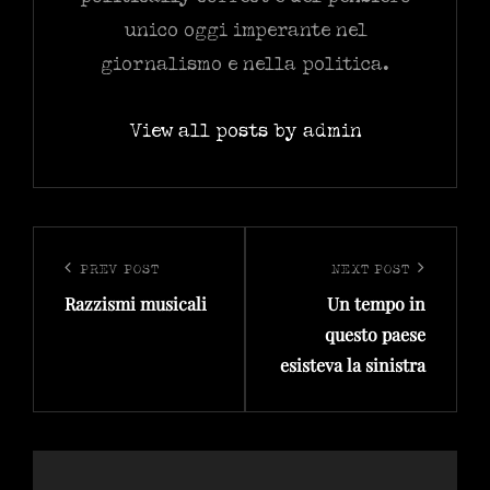
unico oggi imperante nel
giornalismo e nella politica.
View all posts by admin
Navigazione
articoli
PREV POST
NEXT POST
Previous
Next
Razzismi musicali
Un tempo in
Post
Post
questo paese
esisteva la sinistra