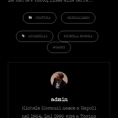
Da Marte è tutto, linea alla terra…
CATEGORIES
CULTURA
GIORNALISMO
TAGS,
LUCARELLI
MICHELA MURGIA
SCANZI
Author:
admin
Michele Morandi nasce a Napoli
nel 1964. Dal 1990 vive a Torino