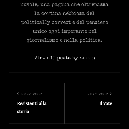
nuvole, una pagina che oltrepassa
la cortina nebbiosa del
politically correct e del pensiero
unico oggi imperante nel
giornalismo e nella politica.
View all posts by admin
Navigazione
articoli
PREV POST
NEXT POST
Previous
Next
Resistenti alla
Il Vate
Post
Post
storia