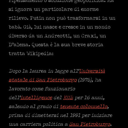
ripensamento o soluzione geopolitica. Ma
si ignora un particolare di enorme
rilievo. Putin non può trasformarsi in un
babà. Già, lui nasce e cresce in un mondo
diverso da un Andreotti, un Craxi, un
D’alema. Questa è la sua breve storia
tratta Wikipedia:
Dopo la laurea in legge all’
Università
statale di San Pietroburgo
(1975), ha
lavorato come funzionario
dell’
intelligence
del
KGB
per 16 anni,
salendo al grado di
tenente colonnello
,
prima di dimettersi nel 1991 per iniziare
una carriera politica a
San Pietroburgo
.