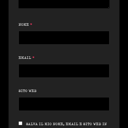
NOME
*
EMAIL
*
SITO WEB
SALVA IL MIO NOME, EMAIL E SITO WEB IN