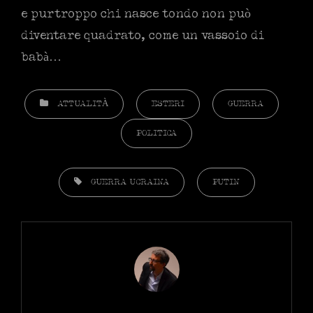
e purtroppo chi nasce tondo non può
diventare quadrato, come un vassoio di
babà…
CATEGORIES
ATTUALITÀ
ESTERI
GUERRA
POLITICA
TAGS,
GUERRA UCRAINA
PUTIN