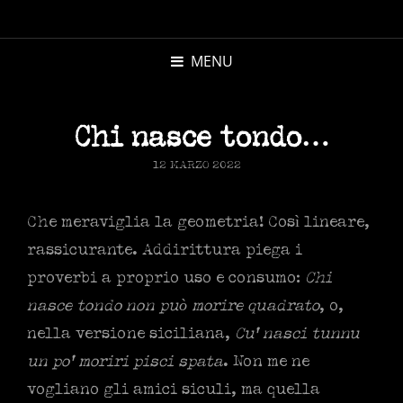
MICHELE
MORANDI
MENU
AUTORE
Chi nasce tondo…
POSTED
12 MARZO 2022
ON
Che meraviglia la geometria! Così lineare,
rassicurante. Addirittura piega i
proverbi a proprio uso e consumo:
Chi
nasce tondo non può morire quadrato
, o,
nella versione siciliana,
Cu’ nasci tunnu
un po’ moriri pisci spata
. Non me ne
vogliano gli amici siculi, ma quella