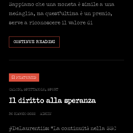
Sappiamo che una moneta è simile a una
medaglia, ma quest’ultima è un premio,
serve a riconoscere il valore di
HIGUAIN,
CONTINUE READING
DE
LAURENTIIS.
FACCE
DA
MEDAGLIA
FEATURED
O
MONETA?
CAT
CALCIO
,
SPETTACOLO
,
SPORT
LINKS
Il diritto alla speranza
POSTED
30 MAGGIO 2022
ADMIN
ON
#DeLaurentiis: “La continuità nella SSC