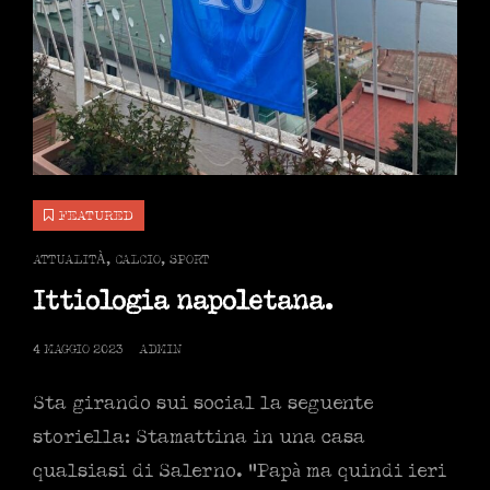
FEATURED
CAT
ATTUALITÀ
,
CALCIO
,
SPORT
LINKS
Ittiologia napoletana.
POSTED
4 MAGGIO 2023
ADMIN
ON
Sta girando sui social la seguente
storiella: Stamattina in una casa
qualsiasi di Salerno. “Papà ma quindi ieri