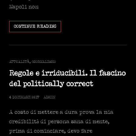
Napoli non
NAPUL’È:
CONTINUE READING
NAPOLI
E
GLI
STEREOTIPI
DELL’ACCOGLIENZA
CAT
ATTUALITÀ
,
GIORNALISMO
LINKS
Regole e irriducibili. Il fascino
del politically correct
POSTED
4 DICEMBRE 2017
ADMIN
ON
A costo di mettere a dura prova la mia
credibilità di persona sana di mente,
prima di cominciare, devo fare