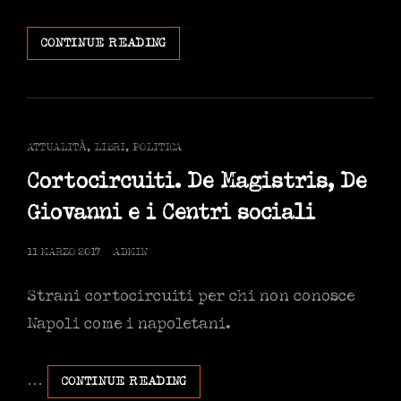
REGOLE
CONTINUE READING
E
IRRIDUCIBILI.
IL
FASCINO
DEL
CAT
ATTUALITÀ
,
LIBRI
,
POLITICA
POLITICALLY
LINKS
CORRECT
Cortocircuiti. De Magistris, De
Giovanni e i Centri sociali
POSTED
11 MARZO 2017
ADMIN
ON
Strani cortocircuiti per chi non conosce
Napoli come i napoletani.
…
CORTOCIRCUITI.
CONTINUE READING
DE