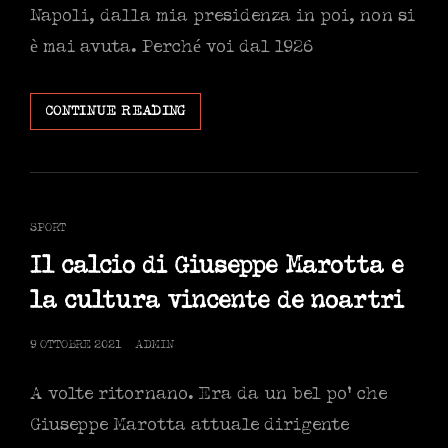
Napoli, dalla mia presidenza in poi, non si
è mai avuta. Perché voi dal 1926
IL
CONTINUE READING
DIRITTO
ALLA
SPERANZA
CAT
SPORT
LINKS
Il calcio di Giuseppe Marotta e
la cultura vincente de noartri
POSTED
9 OTTOBRE 2021
ADMIN
ON
A volte ritornano. Era da un bel po’ che
Giuseppe Marotta attuale dirigente