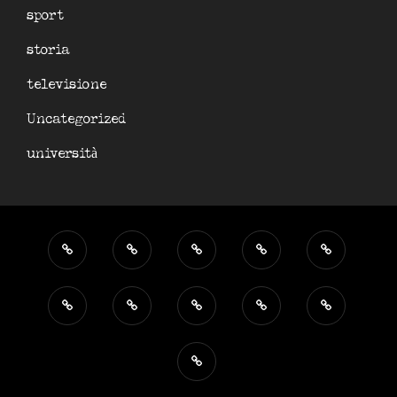
sport
storia
televisione
Uncategorized
università