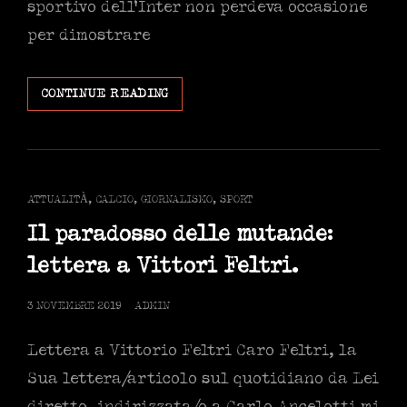
sportivo dell’Inter non perdeva occasione
per dimostrare
IL
CONTINUE READING
CALCIO
DI
GIUSEPPE
MAROTTA
E
CAT
ATTUALITÀ
,
CALCIO
,
GIORNALISMO
,
SPORT
LA
LINKS
CULTURA
Il paradosso delle mutande:
VINCENTE
lettera a Vittori Feltri.
DE
NOARTRI
POSTED
3 NOVEMBRE 2019
ADMIN
ON
Lettera a Vittorio Feltri Caro Feltri, la
Sua lettera/articolo sul quotidiano da Lei