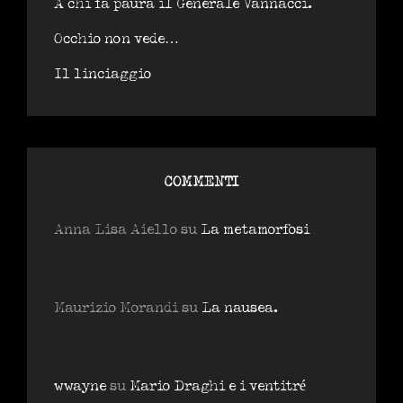
A chi fa paura il Generale Vannacci.
Occhio non vede…
Il linciaggio
COMMENTI
Anna Lisa Aiello
su
La metamorfosi
Maurizio Morandi
su
La nausea.
wwayne
su
Mario Draghi e i ventitré