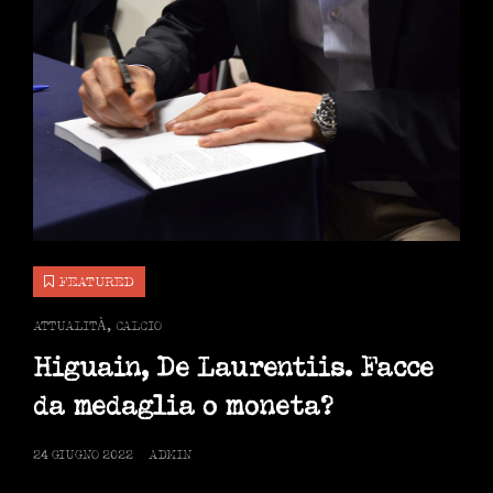
FEATURED
CAT
ATTUALITÀ
,
CALCIO
LINKS
Higuain, De Laurentiis. Facce
da medaglia o moneta?
POSTED
24 GIUGNO 2022
ADMIN
ON