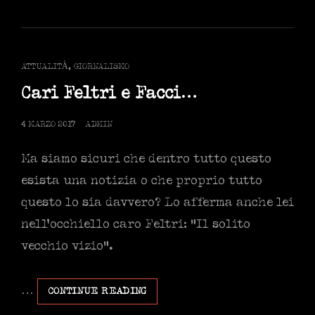
MAGISTRIS,
DE
GIOVANNI
E
CAT
ATTUALITÀ
,
GIORNALISMO
I
LINKS
CENTRI
Cari Feltri e Facci…
SOCIALI
POSTED
4 MARZO 2017
ADMIN
ON
Ma siamo sicuri che dentro tutto questo
esista una notizia o che proprio tutto
questo lo sia davvero? Lo afferma anche lei
nell’occhiello caro Feltri: “Il solito
vecchio vizio”.
…
CARI
CONTINUE READING
FELTRI