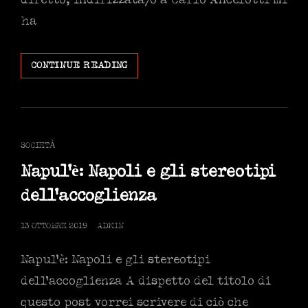
diretto, indirizzata/o a Carlo Ancelotti mi
ha
IL
CONTINUE READING
PARADOSSO
DELLE
MUTANDE:
LETTERA
A
CAT
SOCIETÀ
VITTORI
LINKS
FELTRI.
Napul’è: Napoli e gli stereotipi
dell’accoglienza
POSTED
13 OTTOBRE 2019
ADMIN
ON
Napul’è: Napoli e gli stereotipi
dell’accoglienza A dispetto del titolo di
questo post vorrei scrivere di ciò che