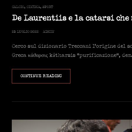
CAT
CALCIO
,
CINEMA
,
SPORT
LINKS
De Laurentiis e la catarsi che
POSTED
25 LUGLIO 2022
ADMIN
ON
Cerco sul dizionario Treccani l’origine del so
Greca κάϑαρσις kátharsis “purificazione”, der.
DE
CONTINUE READING
LAURENTIIS
E
LA
CATARSI
CHE
NON
PUÒ
COMPRENDERE.