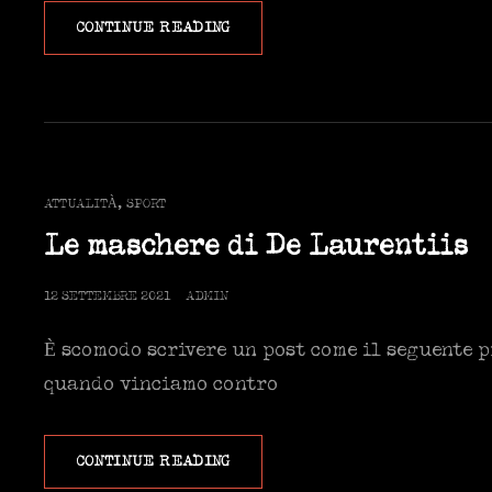
IL
CONTINUE READING
DIRITTO
ALLA
SPERANZA
CAT
ATTUALITÀ
,
SPORT
LINKS
Le maschere di De Laurentiis
POSTED
12 SETTEMBRE 2021
ADMIN
ON
È scomodo scrivere un post come il seguente pr
quando vinciamo contro
LE
CONTINUE READING
MASCHERE