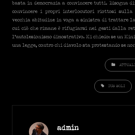
basta in democrazia a convincere tutti. Bisogna dim
convincere i propri interlocutori riottosi sulla
vecchia abitudine in voga a sinistra di trattare l
cui ciò che rimane è rifugiarsi nei gesti dalla re
l’autolesionismo dimostrativo. Mi chiedo: se un Min
una legge, contro chi diavolo sta protestando se non
CATEGORIES
ATTUAL
TAGS,
IUS SOLI
Author:
admin