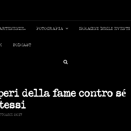
MICHELE
PARTENENZE.
FOTOGRAFIA
IMMAGINI DEGLI EVENTI
K
PODCAST
SEARCH
peri della fame contro sé
tessi
STED
TTOBRE 2017