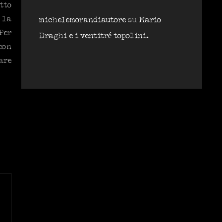
tto
 la
michelemorandiautore
su
Mario
Per
Draghi e i ventitré topolini.
con
are