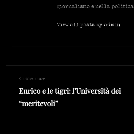
giornalismo e nella politica
View all posts by admin
Navigazione
articoli
PREV POST
Previous
Enrico e le tigri: l’Università dei
Post
“meritevoli”