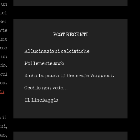
 un
del
Nel
rte
POST RECENTI
ame
eso
Allucinazioni calcistiche
 un
Follemente snob
io.
coi
A chi fa paura il Generale Vannacci.
ca.
Occhio non vede…
ti
Il linciaggio
 il
ni,
as,