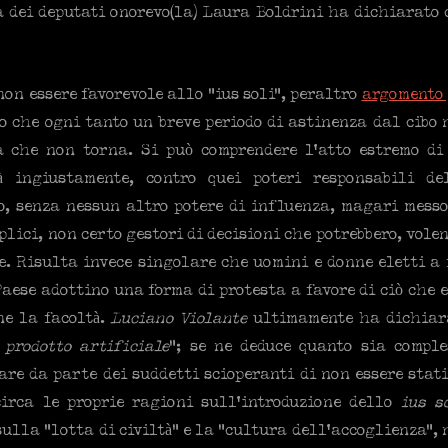
 dei deputati onorevo(la) Laura Boldrini ha dichiarato 
non essere favorevole allo “ius soli”, peraltro
argomento 
o che ogni tanto un breve periodo di astinenza dal cibo 
sa che non torna. Si può comprendere l’atto estremo di
à ingiustamente, contro quei poteri responsabili de
o, senza nessun altro potere di influenza, magari messo
plici, non certo gestori di decisioni che potrebbero, volen
e. Risulta invece singolare che uomini e donne eletti a 
Paese adottino una forma di protesta a favore di ciò che e
ne la facoltà.
Luciano Violante
ultimamente ha dichiar
prodotto artificiale
”; se ne deduce quanto sia comple
tare da parte dei suddetti scioperanti di non essere stati
irca le proprie ragioni sull’introduzione dello
ius s
ulla “lotta di civiltà” e la “cultura dell’accoglienza”, 