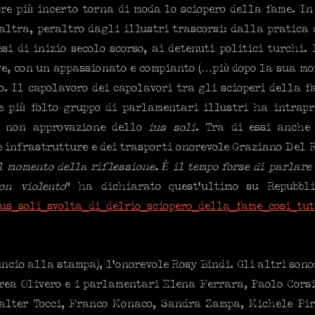
re più incerto torna di moda lo sciopero della fame. In
ltra, peraltro dagli illustri trascorsi: dalla pratica 
i di inizio secolo scorso, ai detenuti politici turchi. 
ive, con un appassionato e compianto (…più dopo la sua mo
. Il capolavoro dei capolavori tra gli scioperi della f
e più folto gruppo di parlamentari illustri ha intrapr
a non approvazione dello
ius soli
. Tra di essi anche
e infrastrutture e dei trasporti onorevole Graziano Del R
l momento della riflessione. È il tempo forse di parlare 
on violento
” ha dichiarato quest’ultimo su Repubbli
/ius_soli_svolta_di_delrio_sciopero_della_fame_cosi_tut
ncio alla stampa), l’onorevole Rosy Bindi. Gli altri sono:
rea Olivero e i parlamentari Elena Ferrara, Paolo Corsi
Walter Tocci, Franco Monaco, Sandra Zampa, Michele Pir