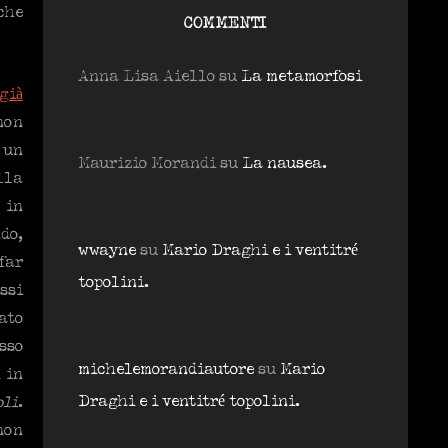
che
COMMENTI
Anna Lisa Aiello
su
La metamorfosi
già
non
 un
Maurizio Morandi
su
La nausea.
lla
 in
do,
wwayne
su
Mario Draghi e i ventitré
far
topolini.
ssi
ato
sso
michelemorandiautore
su
Mario
 in
Draghi e i ventitré topolini.
oli
.
non