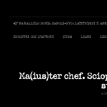
41º PARALLELO NORD. NAPOLI-NYC: LATITUDINI E AP
INCONTRI CON L’AUTORE
NEWS
LIBRI
LIN
Ma(ius)ter chef. Scio
s
PO
6 O
ON