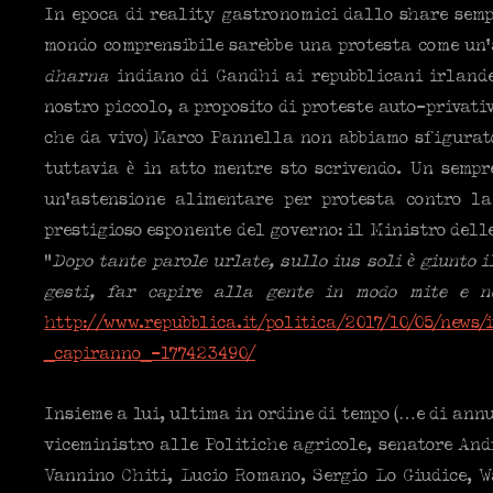
In epoca di reality gastronomici dallo share semp
mondo comprensibile sarebbe una protesta come un’a
dharna
indiano di Gandhi ai repubblicani irlandes
nostro piccolo, a proposito di proteste auto-privat
che da vivo) Marco Pannella non abbiamo sfigurato
tuttavia è in atto mentre sto scrivendo. Un sempr
un’astensione alimentare per protesta contro l
prestigioso esponente del governo: il Ministro dell
“
Dopo tante parole urlate, sullo ius soli è giunto i
gesti, far capire alla gente in modo mite e n
http://www.repubblica.it/politica/2017/10/05/news
_capiranno_-177423490/
Insieme a lui, ultima in ordine di tempo (…e di annu
viceministro alle Politiche agricole, senatore And
Vannino Chiti, Lucio Romano, Sergio Lo Giudice, 