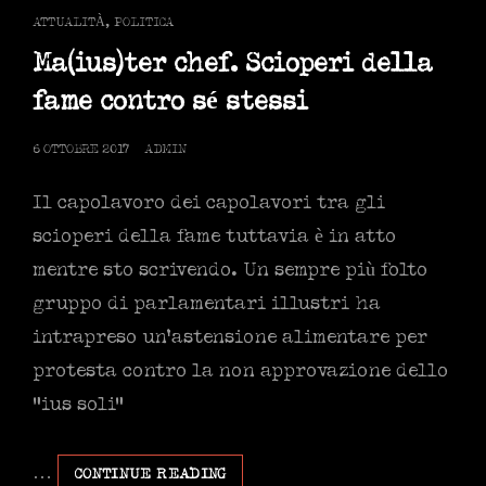
SOLI
CAT
ATTUALITÀ
,
POLITICA
LINKS
Ma(ius)ter chef. Scioperi della
fame contro sé stessi
POSTED
6 OTTOBRE 2017
ADMIN
ON
Il capolavoro dei capolavori tra gli
scioperi della fame tuttavia è in atto
mentre sto scrivendo. Un sempre più folto
gruppo di parlamentari illustri ha
intrapreso un’astensione alimentare per
protesta contro la non approvazione dello
“ius soli”
…
MA(IUS)TER
CONTINUE READING