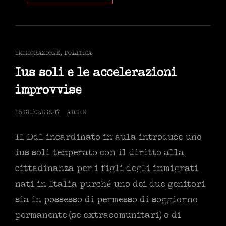
CHEF.
SCIOPERI
DELLA
FAME
CONTRO
CAT
IMMIGRAZIONE
,
POLITICA
SÉ
LINKS
STESSI
Ius soli e le accelerazioni
improvvise
POSTED
18 GIUGNO 2017
ADMIN
ON
Il Ddl incardinato in aula introduce uno
ius soli temperato con il diritto alla
cittadinanza per i figli degli immigrati
nati in Italia purché uno dei due genitori
sia in possesso di permesso di soggiorno
permanente (se extracomunitari) o di