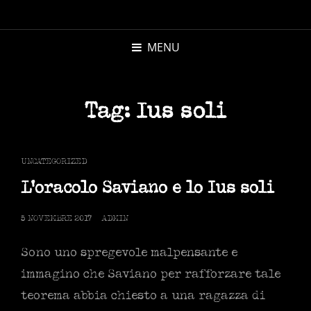
MICHELE
MORANDI
MENU
AUTORE
Tag:
Ius soli
CAT
UNCATEGORIZED
LINKS
L’oracolo Saviano e lo Ius soli
POSTED
5 NOVEMBRE 2017
ADMIN
ON
Sono uno spregevole malpensante e
immagino che Saviano per rafforzare tale
teorema abbia chiesto a una ragazza di