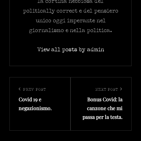
la cortina nebbiosa del
politically correct e del pensiero
unico oggi imperante nel
giornalismo e nella politica.
View all posts by admin
Navigazione
articoli
PREV POST
NEXT POST
Previous
Next
Covid 19 e
Bonus Covid: la
Post
Post
negazionismo.
canzone che mi
passa per la testa.