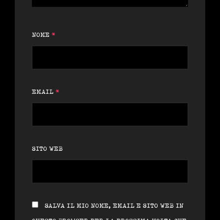
NOME
*
EMAIL
*
SITO WEB
SALVA IL MIO NOME, EMAIL E SITO WEB IN