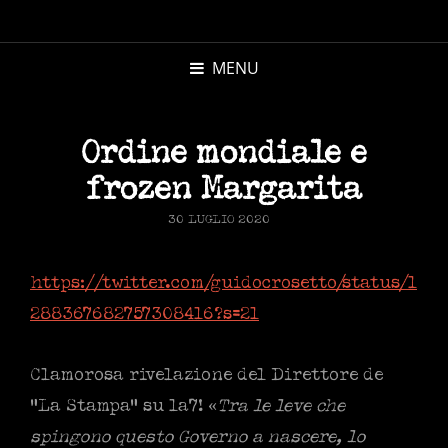
MICHELE
MORANDI
MENU
AUTORE
Ordine mondiale e
frozen Margarita
POSTED
30 LUGLIO 2020
ON
https://twitter.com/guidocrosetto/status/1
288367682757308416?s=21
Clamorosa rivelazione del Direttore de
“La Stampa” su la7! «
Tra le leve che
spingono questo Governo a nascere, lo