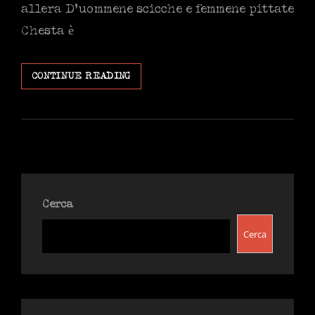
allera D’uommene scicche e femmene pittate
Chesta è
UN
CONTINUE READING
TEMPO
IN
QUESTO
PAESE
ESISTEVA
LA
SINISTRA
Cerca
Cerca