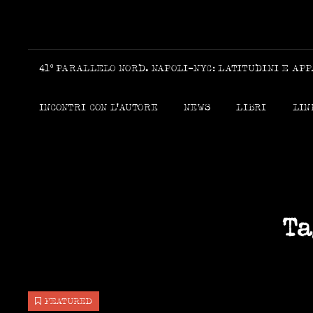
41º PARALLELO NORD. NAPOLI-NYC: LATITUDINI E AP
INCONTRI CON L’AUTORE
NEWS
LIBRI
LIN
Ta
FEATURED