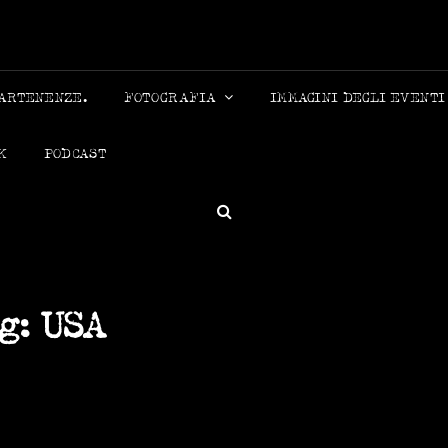
MICHELE
PARTENENZE.
FOTOGRAFIA
IMMAGINI DEGLI EVENTI
K
PODCAST
SEARCH
g:
USA