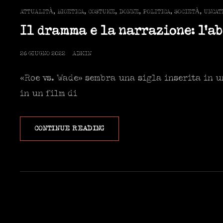
CAT
ATTUALITÀ
,
BIOETICA
,
COSTUME
,
DONNE
,
POLITICA
,
SOCIETÀ
,
UNCAT
LINKS
Il dramma e la narrazione: l’ab
POSTED
26 GIUGNO 2022
ADMIN
ON
«Roe vs. Wade» sembra una sigla inserita in 
in un film di
IL
CONTINUE READING
DRAMMA
E
LA
NARRAZIONE:
L’ABORTO
E
LA
POLITICA.