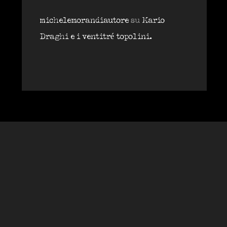
michelemorandiautore
su
Mario
Draghi e i ventitré topolini.