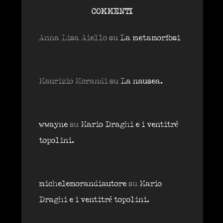
COMMENTI
Anna Lisa Aiello
su
La metamorfosi
Maurizio Morandi
su
La nausea.
wwayne
su
Mario Draghi e i ventitré
topolini.
michelemorandiautore
su
Mario
Draghi e i ventitré topolini.