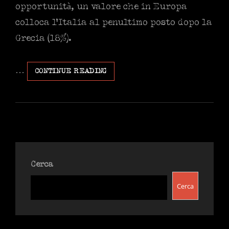
opportunità, un valore che in Europa
colloca l’Italia al penultimo posto dopo la
Grecia (18%).
…
ADDÀ
CONTINUE READING
PASSÀ
‘A
NUTTATA.
DATI
CENSIS
E
CREPUSCOLO
Cerca
Cerca