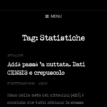
MICHELE
MORANDI
MENU
AUTORE
Tag:
Statistiche
CAT
ATTUALITÀ
LINKS
Addà passà ‘a nuttata. Dati
CENSIS e crepuscolo
POSTED
27 SETTEMBRE 2018
ADMIN
ON
Meno della metà dei cittadini (45%) è
convinta che tutti abbiano le stesse