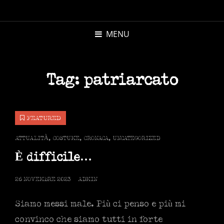
MICHELE
MORANDI
MENU
AUTORE
Tag:
patriarcato
FEATURED
CAT
ATTUALITÀ
,
COSTUME
,
CRONACA
,
UNCATEGORIZED
LINKS
È difficile…
POSTED
26 NOVEMBRE 2023
ADMIN
ON
Siamo messi male. Più ci penso e più mi
convinco che siamo tutti in forte