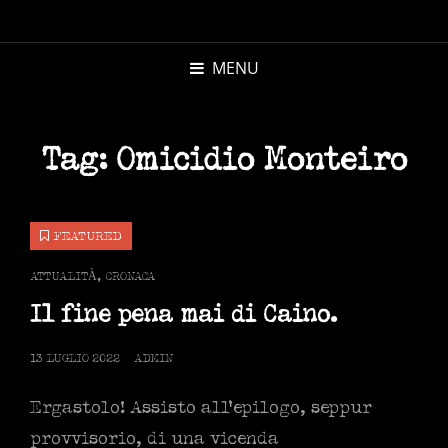
MICHELE
MORANDI
MENU
AUTORE
Tag:
Omicidio Monteiro
FEATURED
CAT
ATTUALITÀ
,
CRONACA
LINKS
Il fine pena mai di Caino.
POSTED
13 LUGLIO 2022
ADMIN
ON
Ergastolo! Assisto all’epilogo, seppur
provvisorio, di una vicenda