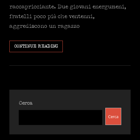
raccapricciante. Due giovani energumeni,
fratelli poco più che ventenni,
aggrediscono un ragazzo
IL
CONTINUE READING
FINE
PENA
MAI
DI
CAINO.
Cerca
Cerca