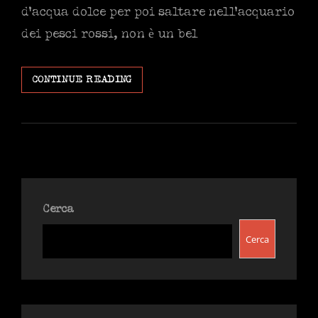
d’acqua dolce per poi saltare nell’acquario
dei pesci rossi, non è un bel
ANTANI,
CONTINUE READING
BLINDA
LA
SUPERCAZZOLA
PREMATURATA
CON
DOPPIO
SCAPPELLAMENTO
A
Cerca
DESTRA?
Cerca