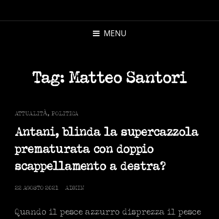
MICHELE
MORANDI
MENU
AUTORE
Tag:
Matteo Santori
CAT
ATTUALITÀ
,
POLITICA
LINKS
Antani, blinda la supercazzola
prematurata con doppio
scappellamento a destra?
POSTED
22 AGOSTO 2021
ADMIN
ON
Quando il pesce azzurro disprezza il pesce