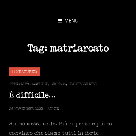
MICHELE
MORANDI
MENU
AUTORE
Tag:
matriarcato
FEATURED
CAT
ATTUALITÀ
,
COSTUME
,
CRONACA
,
UNCATEGORIZED
LINKS
È difficile…
POSTED
26 NOVEMBRE 2023
ADMIN
ON
Siamo messi male. Più ci penso e più mi
convinco che siamo tutti in forte