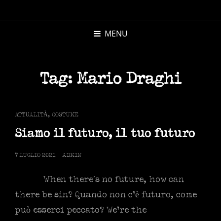
MICHELE
MORANDI
MENU
AUTORE
Tag:
Mario Draghi
CAT
ATTUALITÀ
,
COSTUME
LINKS
Siamo il futuro, il tuo futuro
POSTED
7 LUGLIO 2021
ADMIN
ON
When there′s no future, how can
there be sin? Quando non c’è futuro, come
può esserci peccato? We’re the