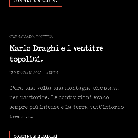
POLITICA,
CONTINUE READING
ANTI
POLITICA
ED
EXTRA
POLITICA
CAT
GIORNALISMO
,
POLITICA
LINKS
Mario Draghi e i ventitré
topolini.
POSTED
13 FEBBRAIO 2021
ADMIN
ON
C’era una volta una montagna che stava
per partorire. Le contrazioni erano
sempre più intense e la terra tutt’intorno
tremava.
MARIO
CONTINUE READING