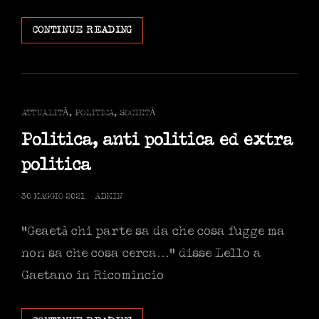
SIAMO
CONTINUE READING
IL
FUTURO,
IL
TUO
FUTURO
CAT
ATTUALITÀ
,
POLITICA
,
SOCIETÀ
LINKS
Politica, anti politica ed extra
politica
POSTED
30 MAGGIO 2021
ADMIN
ON
“Geaetà chi parte sa da che cosa fugge ma
non sa che cosa cerca…” disse Lello a
Gaetano in Ricomincio