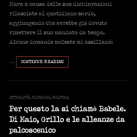
Mura a causa delle sue dichiarazioni
rilasciate al quotidiano sardo,
aggiungendo che avrebbe già dovuto
rimettere il suo mandato da tempo.
Alcune domande moleste mi assillano:
…
ONOREVOLE
CONTINUE READING
ANDREA
MURA(E)
A
DRITTA.
IL
CAT
ATTUALITÀ
,
ELEZIONI
,
POLITICA
VELISTA
LINKS
GRILLINO
Per questo la si chiamò Babele.
Di Maio, Grillo e le alleanze da
palcoscenico