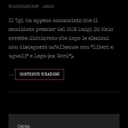
POSTED
31 DICEMBRE 2017
ADMIN
ON
Il Tg1 ha appena annunciato che il
candidato premier del MC5 Luigi Di Maio
avrebbe dichiarato che dopo le elezioni
non disdegnerà un’alleanza con ”Liberi e
uguali” e Lega (ex Nord”).
…
PER
CONTINUE READING
QUESTO
LA
SI
CHIAMÒ
BABELE.
DI
MAIO,
GRILLO
Cerca