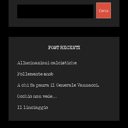
E
LE
Cerca
ALLEANZE
DA
PALCOSCENICO
POST RECENTI
Allucinazioni calcistiche
Follemente snob
A chi fa paura il Generale Vannacci.
Occhio non vede…
Il linciaggio