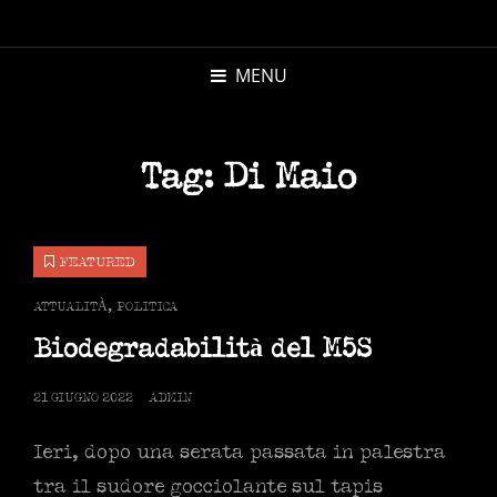
MICHELE
MORANDI
MENU
AUTORE
Tag:
Di Maio
FEATURED
CAT
ATTUALITÀ
,
POLITICA
LINKS
Biodegradabilità del M5S
POSTED
21 GIUGNO 2022
ADMIN
ON
Ieri, dopo una serata passata in palestra
tra il sudore gocciolante sul tapis