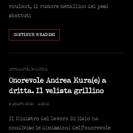
roulant, il rumore metallico dei pesi
sbattuti
BIODEGRADABILITÀ
CONTINUE READING
DEL
M5S
CAT
ATTUALITÀ
,
POLITICA
LINKS
Onorevole Andrea Mura(e) a
dritta. Il velista grillino
POSTED
4 AGOSTO 2018
ADMIN
ON
Il Ministro del lavoro Di Maio ha
condiviso le dimissioni dell’onorevole