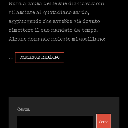
Mura a causa delle sue dichiarazioni
rilasciate al quotidiano sardo,
aggiungendo che avrebbe già dovuto
rimettere il suo mandato da tempo.
Alcune domande moleste mi assillano:
…
ONOREVOLE
CONTINUE READING
ANDREA
MURA(E)
A
DRITTA.
IL
VELISTA
GRILLINO
Cerca
Cerca