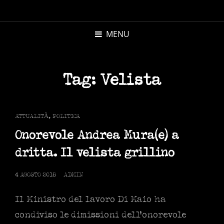
MICHELE
MORANDI
MENU
AUTORE
Tag:
Velista
CAT
ATTUALITÀ
,
POLITICA
LINKS
Onorevole Andrea Mura(e) a
dritta. Il velista grillino
POSTED
4 AGOSTO 2018
ADMIN
ON
Il Ministro del lavoro Di Maio ha
condiviso le dimissioni dell’onorevole