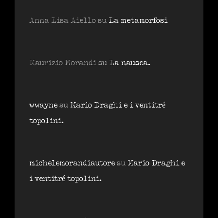
Anna Lisa Aiello
su
La metamorfosi
Maurizio Morandi
su
La nausea.
wwayne
su
Mario Draghi e i ventitré
topolini.
michelemorandiautore
su
Mario Draghi e
i ventitré topolini.