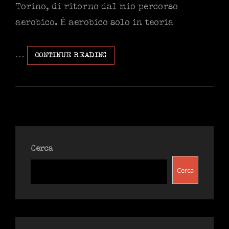
Torino, di ritorno dal mio percorso
aerobico. È aerobico solo in teoria
…
GRATTA
CONTINUE READING
E
VINCI:
ROBERTINO
E
LA
JUVE
Cerca
Cerca