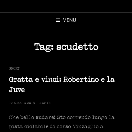
MICHELE
MORANDI
MENU
AUTORE
Tag:
scudetto
CAT
SPORT
LINKS
Gratta e vinci: Robertino e la
Juve
POSTED
19 MAGGIO 2018
ADMIN
ON
Che bello sudare! Sto correndo lungo la
pista ciclabile di corso Vinzaglio a