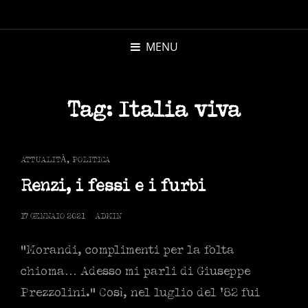
MICHELE
MORANDI
MENU
AUTORE
Tag:
Italia viva
CAT
ATTUALITÀ
,
POLITICA
LINKS
Renzi, i fessi e i furbi
POSTED
17 GENNAIO 2021
ADMIN
ON
“Morandi, complimenti per la folta
chioma… Adesso mi parli di Giuseppe
Prezzolini.” Così, nel luglio del ‘82 fui