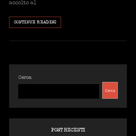
accolto al
RENZI,
CONTINUE READING
I
FESSI
E
I
FURBI
Cerca
Cerca
POST RECENTI