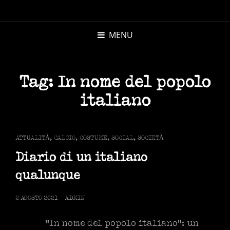
MICHELE
MORANDI
MENU
AUTORE
Tag:
In nome del popolo
italiano
CAT
ATTUALITÀ
,
CALCIO
,
COSTUME
,
SOCIAL
,
SOCIETÀ
LINKS
Diario di un italiano
qualunque
POSTED
2 AGOSTO 2021
ADMIN
ON
“In nome del popolo italiano”: un