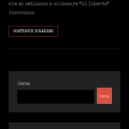
che si ostinano a chiamare “di libertà”
ricordano
CON
CONTINUE READING
IL
COVID
19
È
PROIBITO
PROIBIRE
Cerca
Cerca