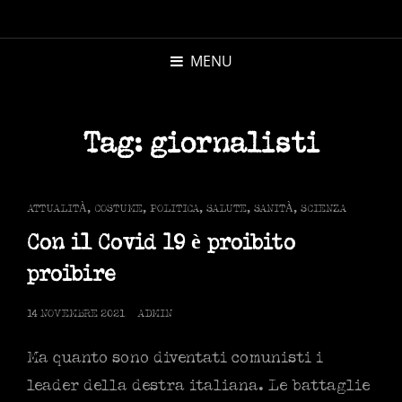
MICHELE
MORANDI
MENU
AUTORE
Tag:
giornalisti
CAT
ATTUALITÀ
,
COSTUME
,
POLITICA
,
SALUTE
,
SANITÀ
,
SCIENZA
LINKS
Con il Covid 19 è proibito
proibire
POSTED
14 NOVEMBRE 2021
ADMIN
ON
Ma quanto sono diventati comunisti i
leader della destra italiana. Le battaglie