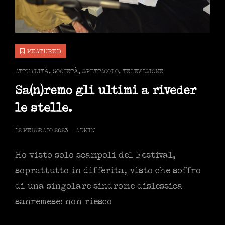
FEATURED
CAT
ATTUALITÀ
,
SOCIETÀ
,
SPETTACOLO
,
TELEVISIONE
LINKS
Sa(n)remo gli ultimi a riveder
le stelle.
POSTED
12 FEBBRAIO 2023
ADMIN
ON
Ho visto solo scampoli del Festival,
soprattutto in differita, visto che soffro
di una singolare sindrome dislessica
sanremese: non riesco