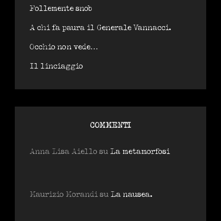
Follemente snob
A chi fa paura il Generale Vannacci.
Occhio non vede…
Il linciaggio
COMMENTI
Anna Lisa Aiello
su
La metamorfosi
Maurizio Morandi
su
La nausea.