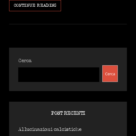
SA(N)REMO
CONTINUE READING
GLI
ULTIMI
A
RIVEDER
LE
STELLE.
Cerca
Cerca
POST RECENTI
Allucinazioni calcistiche