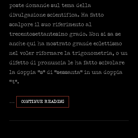
poste domande sul tema della
divulgazione scientifica. Ha fatto
scalpore il suo riferimento al
trecentosettantesimo grado. Non si sa se
anche qui ha mostrato grande eclettismo
nel voler riformare la trigonometria, o un
difetto di pronuncia le ha fatto scivolare
la doppia “s” di “sessanta” in una doppia
“t”.
…
LA
CONTINUE READING
FORZA
DELL’IGNORANZA:
UN
NUOVO
GIOCO