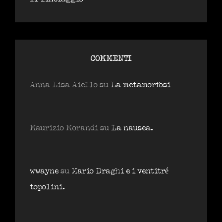
COMMENTI
Anna Lisa Aiello
su
La metamorfosi
Maurizio Morandi
su
La nausea.
wwayne
su
Mario Draghi e i ventitré
topolini.