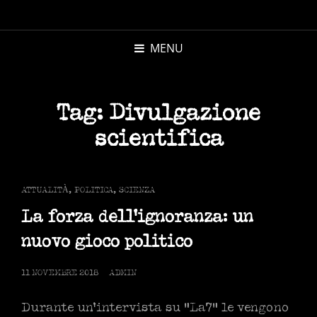
MICHELE
MORANDI
MENU
AUTORE
Tag:
Divulgazione
scientifica
CAT
ATTUALITÀ
,
POLITICA
,
SCIENZA
LINKS
La forza dell’ignoranza: un
nuovo gioco politico
POSTED
11 NOVEMBRE 2018
ADMIN
ON
Durante un’intervista su “La7” le vengono