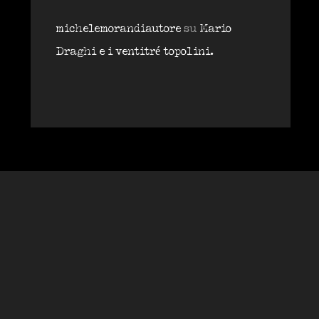
michelemorandiautore
su
Mario
Draghi e i ventitré topolini.