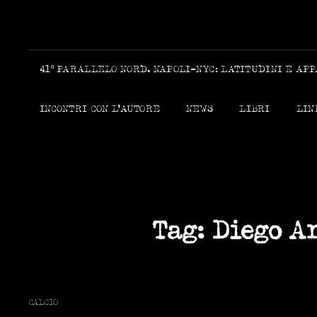
41º PARALLELO NORD. NAPOLI-NYC: LATITUDINI E AP
INCONTRI CON L’AUTORE
NEWS
LIBRI
LIN
Tag:
Diego A
CAT
CALCIO