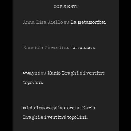
COMMENTI
Anna Lisa Aiello
su
La metamorfosi
Maurizio Morandi
su
La nausea.
wwayne
su
Mario Draghi e i ventitré
topolini.
michelemorandiautore
su
Mario
Draghi e i ventitré topolini.