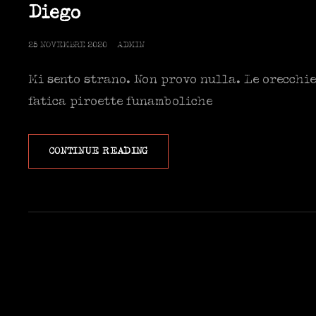
LINKS
Diego
POSTED
25 NOVEMBRE 2020
ADMIN
ON
Mi sento strano. Non provo nulla. Le orecchie
fatica piroette funamboliche
DIEGO
CONTINUE READING