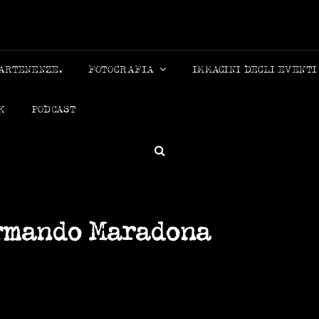
MICHELE
PARTENENZE.
FOTOGRAFIA
IMMAGINI DEGLI EVENTI
K
PODCAST
SEARCH
rmando Maradona