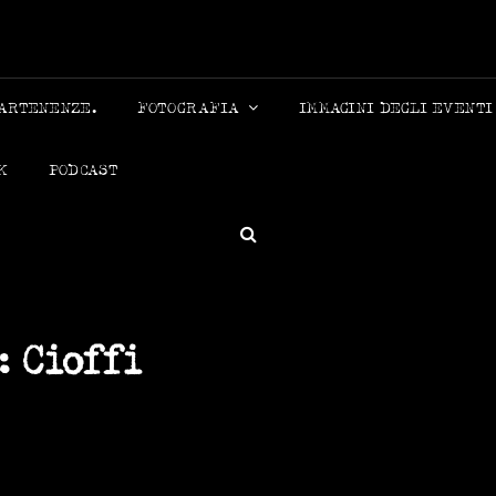
MICHELE
PARTENENZE.
FOTOGRAFIA
IMMAGINI DEGLI EVENTI
K
PODCAST
SEARCH
:
Cioffi