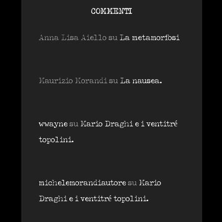
COMMENTI
Anna Lisa Aiello
su
La metamorfosi
Maurizio Morandi
su
La nausea.
wwayne
su
Mario Draghi e i ventitré
topolini.
michelemorandiautore
su
Mario
Draghi e i ventitré topolini.