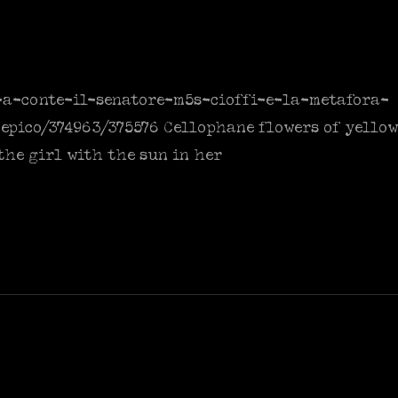
a-a-conte-il-senatore-m5s-cioffi-e-la-metafora-
epico/374963/375576 Cellophane flowers of yellow
he girl with the sun in her