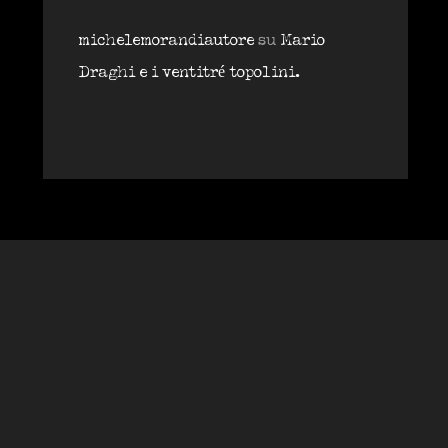
michelemorandiautore
su
Mario
Draghi e i ventitré topolini.