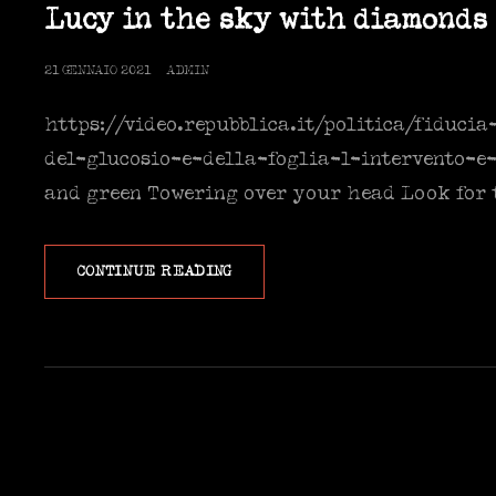
LINKS
Lucy in the sky with diamonds
POSTED
21 GENNAIO 2021
ADMIN
ON
https://video.repubblica.it/politica/fiduci
del-glucosio-e-della-foglia-l-intervento-e-
and green Towering over your head Look for t
LUCY
CONTINUE READING
IN
THE
SKY
WITH
DIAMONDS