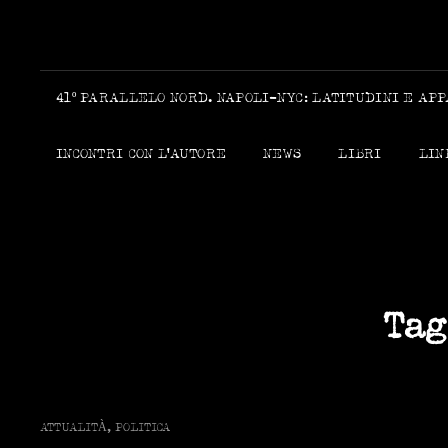
41º PARALLELO NORD. NAPOLI-NYC: LATITUDINI E AP
INCONTRI CON L’AUTORE
NEWS
LIBRI
LIN
Tag
CAT
ATTUALITÀ
,
POLITICA