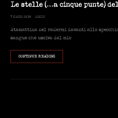
LINKS
Le stelle (…a cinque punte) de
POSTED
7 MARZO 2019
ADMIN
ON
Stamattina nel radermi davanti allo specchio
sangue che usciva dal mio
LE
CONTINUE READING
STELLE
(…
A
CINQUE
PUNTE)
DEL
REDDITO
DI
CITTADINANZA