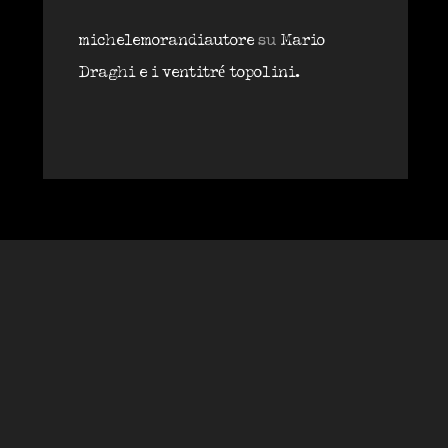
michelemorandiautore
su
Mario
Draghi e i ventitré topolini.