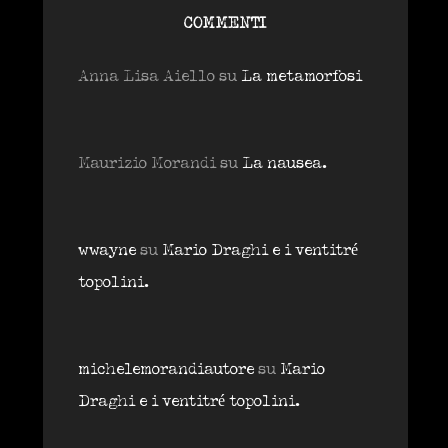
COMMENTI
Anna Lisa Aiello
su
La metamorfosi
Maurizio Morandi
su
La nausea.
wwayne
su
Mario Draghi e i ventitré
topolini.
michelemorandiautore
su
Mario
Draghi e i ventitré topolini.