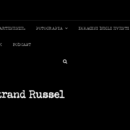
MICHELE
PARTENENZE.
FOTOGRAFIA
IMMAGINI DEGLI EVENTI
K
PODCAST
SEARCH
trand Russel